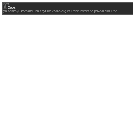
16:00
Xaos
ya sobirayu komandu na sayt rockzona.org esli tebe interesno prixodi budu rad